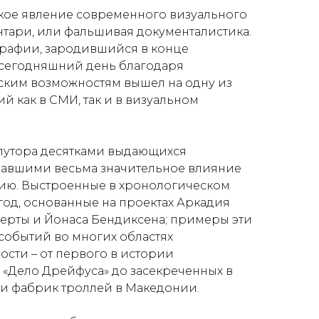
кое явление современного визуального
нтари
, или
фальшивая документалистика
.
графии, зародившийся в конце
 сегодняшний день благодаря
ским возможностям вышел на одну из
й как в СМИ, так и в визуальном
лутора десятками выдающихся
завшими весьма значительное влияние
рию. Выстроенные в хронологическом
 год, основанные на проектах Аркадия
берты и Йонаса Бендиксена; примеры эти
событий во многих областях
ости – от первого в истории
«Дело Дрейфуса» до засекреченных в
 и фабрик троллей в Македонии.