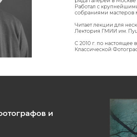
ряда галерей в Москве 
Работал с крупнейшим
собраниями мастеров 
Читает лекции для неск
Лектория ГМИИ им. Пу
С 2010 г. по настоящее
Классической Фотогра
фотографов и