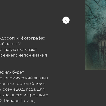
«дорогих» фотографах
й день). У
зачастую вызывают
скреннего непонимания
афиях будет
 экономический анализ
онных торгов Сотби'c
 осени 2022 года. Для
 нынешнего и прошлого
эй, Ричард Принс,