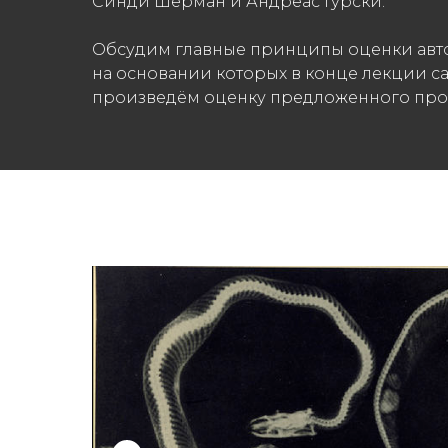
Синди Шерман и Андреас Гурски.
Обсудим главные принципы оценки авт
на основании которых в конце лекции с
произведём оценку предложенного про