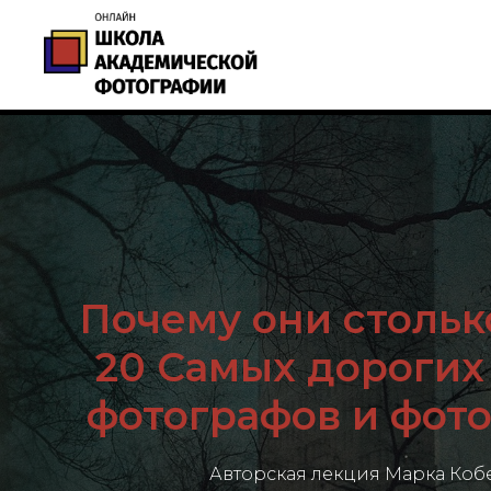
Почему они стольк
20 Самых дорогих
фотографов и фот
Авторская лекция Марка Коб