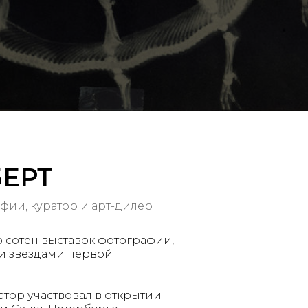
БЕРТ
ии, куратор и арт-дилер
 сотен выставок фотографии,
и звездами первой
тор участвовал в открытии