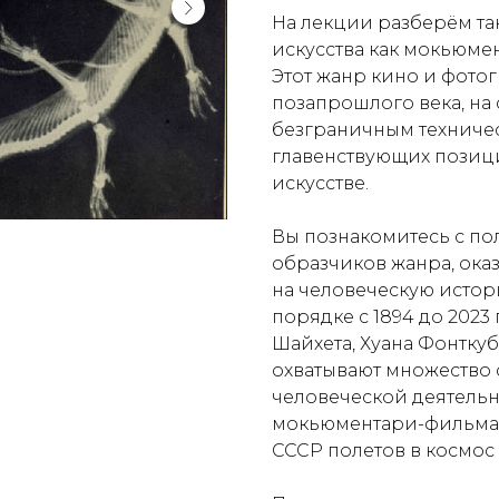
На лекции разберём та
искусства как
мокьюме
Этот жанр кино и фото
позапрошлого века, на
безграничным техниче
главенствующих позици
искусстве.
Вы познакомитесь с по
образчиков жанра, ока
на человеческую исто
порядке с 1894 до 2023
Шайхета, Хуана Фонтку
охватывают множество 
человеческой деятельн
мокьюментари-фильма 
СССР полетов в космос