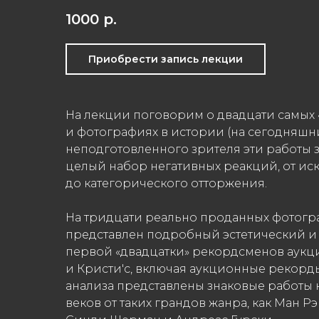
1000
р.
Приобрести запись лекции
На лекции поговорим о двадцати самых 
и фотографиях в истории (на сегодняшни
неподготовленного зрителя эти работы 
целый набор негативных реакций, от и
до категорического отторжения.
На тридцати реально проданных фотогр
представлен подробный эстетический и
первой «двадцатки» рекордсменов аукци
и Кристи'с, включая аукционные рекорды
анализа представлены знаковые работы
веков от таких грандов жанра, как Ман Р