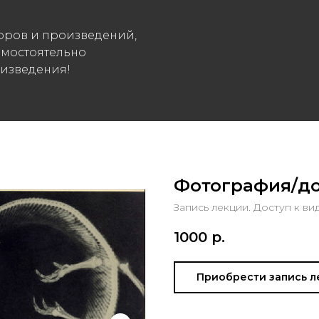
оров и произведений,
амостоятельно
изведения!
Фотография/до
Запись лекции. Доступ к ви
1000
р.
Приобрести запись л