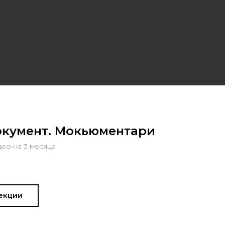
кумент. Мокьюментари
део на 3 месяца
екции