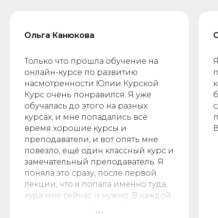
Ольга Канюкова
Только что прошла обучение на
Я
онлайн-курсе по развитию
п
насмотренности Юлии Курской.
к
Курс очень понравился. Я уже
б
обучалась до этого на разных
с
курсах, и мне попадались всё
п
время хорошие курсы и
В
преподаватели, и вот опять мне
повезло, ещё один классный курс и
замечательный преподаватель. Я
поняла это сразу, после первой
лекции, что я попала именно туда,
куда мне сейчас и нужно. В каждой
лекции много полезной
информации, интересные