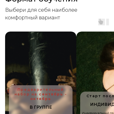
Выбери для себя наиболее
комфортный вариант
Предварительный
набор на
сентябрь -
Старт пос
октябрь
ИНДИВИД
В ГРУППЕ
Индивидуальный гр