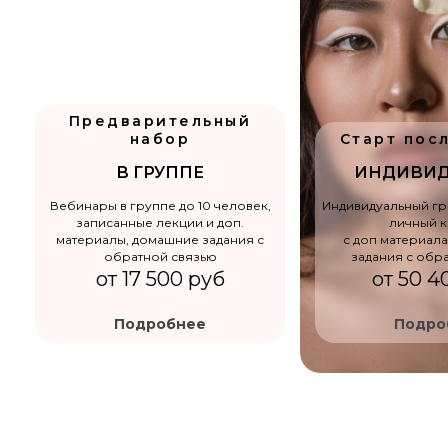
Предварительный
набор
Старт пос
В ГРУППЕ
ИНДИВИД
Вебинары в группе до 10 человек,
Индивидуальный гр
записанные лекции и доп.
личный к
материалы, домашние задания с
с доп материал
обратной связью
задания с обр
от 17 500 руб
от 50 4
Подробнее
Подро