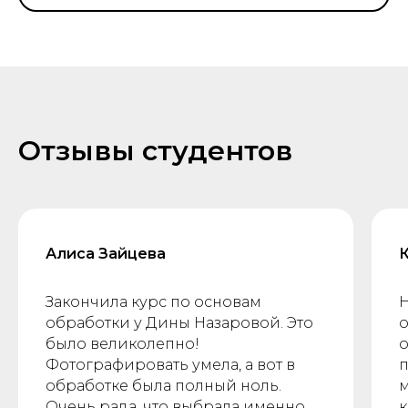
Отзывы студентов
Алиса Зайцева
Закончила курс по основам
Н
обработки у Дины Назаровой. Это
о
было великолепно!
о
Фотографировать умела, а вот в
п
обработке была полный ноль.
м
Очень рада, что выбрала именно
к