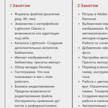
1 Занятие
2 Занятие
Форматы файлов (различия
Ретушь в Adobe 
jpeg, tiff, raw).
Removal.
Знакомство с интерфейсом
Выборочная ко
Lightroom Classic и
изображения. И
возможности его адаптации
автоматических
под себя.
методов создан
Каталоги Lightroom. Создание
Работа со слоя
дополнительных каталогов.
Добавление эф
Библиотека.
фото.
Импорт изображений в
Настройка эксп
библиотеку, пресеты импорт.
Пресеты экспор
Обзор вкладки Develop.
Перевод в мон
Гистограмма. Что она
гамму, инструм
показывает и как с этим
тона.
работать.
Работа с цвето
Базовое редактирование.
круг. Ограничен
Пределы возможности
гаммы. Тониров
редактирования файла.
Создание верси
Инструменты сравнения до/
работа в панели
после и референс/снимок.
Автоматизация 