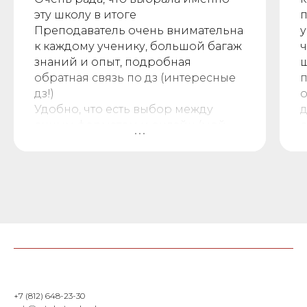
эту школу в итоге
п
Преподаватель очень внимательна
у
к каждому ученику, большой багаж
ч
знаний и опыт, подробная
ш
обратная связь по дз (интересные
п
дз!)
о
Удобно, что есть выбор между
д
очным форматом и онлайн (мой
о
выбор пал на очное). В личном
В
кабинете также есть
о
дополнительная информация и
х
напоминания нюансов с уроков) А
н
также очень порадовало
ч
напоминание о каждом уроке на
п
почту.
Рекомендую!
з
о
п
+7 (812) 648-23-30