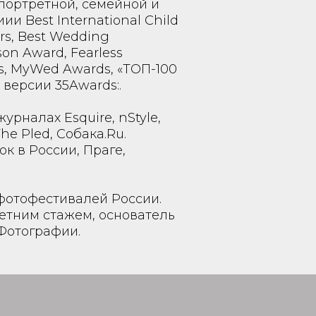
 портретной, семейной и
и Best International Child
rs, Best Wedding
on Award, Fearless
s, MyWed Awards, «ТОП-100
версии 35Awards:.
урналах Esquire, nStyle,
he Pled, Собака.Ru.
к в России, Праге,
фотофестивалей России.
летним стажем, основатель
Фотографии.