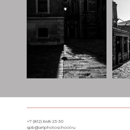
+7 (812) 648-23-30
spb@artphotoschool.ru